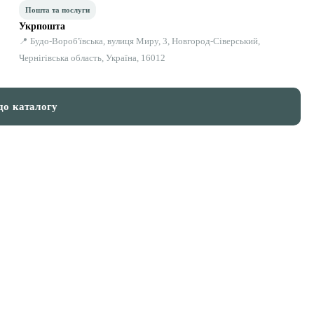
Пошта та послуги
Укрпошта
📍 Будо-Вороб'ївська, вулиця Миру, 3, Новгород-Сіверський,
Чернігівська область, Україна, 16012
до каталогу