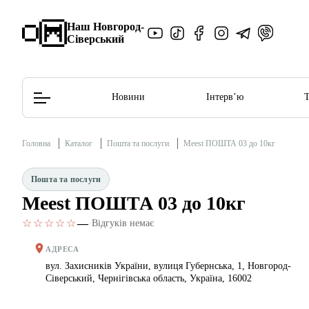
Наш Новгород-
Сіверський
Новини
Інтерв’ю
Головна
Каталог
Пошта та послуги
Meest ПОШТА 03 до 10кг
Редакційна політика
Етичний кодекс
Пошта та послуги
Meest ПОШТА 03 до 10кг
☆☆☆☆☆
—
·
Відгуків немає
АДРЕСА
вул. Захисників України, вулиця Губернська, 1, Новгород-
Сіверський, Чернігівська область, Україна, 16002