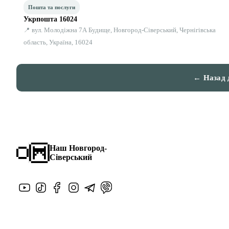
Пошта та послуги
Укрпошта 16024
📍 вул. Молодіжна 7А Будище, Новгород-Сіверський, Чернігівська
область, Україна, 16024
← Назад 
Наш Новгород-
Сіверський