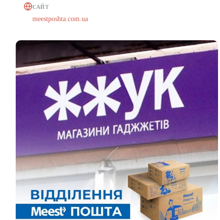
САЙТ
meestposhta.com.ua