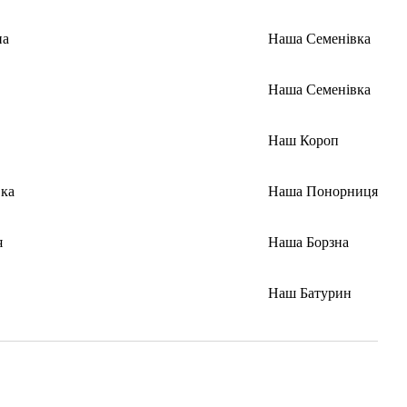
на
Наша Семенівка
Наша Семенівка
Наш Короп
ка
Наша Понорниця
я
Наша Борзна
Наш Батурин