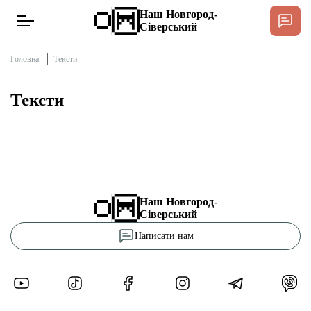
Наш Новгород-
Сіверський
Головна
Тексти
Тексти
Новини
Інтерв’ю
Тексти
Наш Новгород-
Сіверський
Публікації
Написати нам
Довідник
Редакційна політика