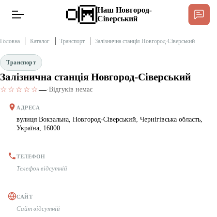
Наш Новгород-
Сіверський
Головна
Каталог
Транспорт
Залізнична станція Новгород-Сіверський
Транспорт
Залізнична станція Новгород-Сіверський
Новини
☆☆☆☆☆
—
·
Відгуків немає
Інтерв’ю
АДРЕСА
вулиця Вокзальна, Новгород-Сіверський, Чернігівська область,
Україна, 16000
Тексти
Публікації
ТЕЛЕФОН
Телефон відсутній
Довідник
САЙТ
Сайт відсутній
Редакційна політика