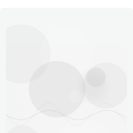
Етичний кодекс
Рекламні прайси
Про нас
Бюджет
Тендери
Контакти