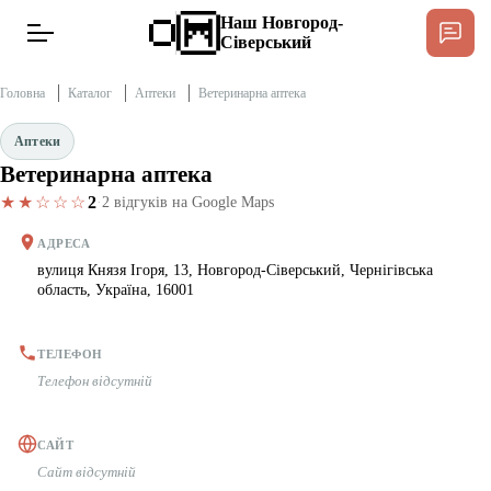
Наш Новгород-
Сіверський
Головна
Каталог
Аптеки
Ветеринарна аптека
Аптеки
Ветеринарна аптека
Новини
★★☆☆☆
2
·
2 відгуків на Google Maps
Інтерв’ю
АДРЕСА
вулиця Князя Ігоря, 13, Новгород-Сіверський, Чернігівська
область, Україна, 16001
Тексти
Публікації
ТЕЛЕФОН
Телефон відсутній
Довідник
САЙТ
Сайт відсутній
Редакційна політика