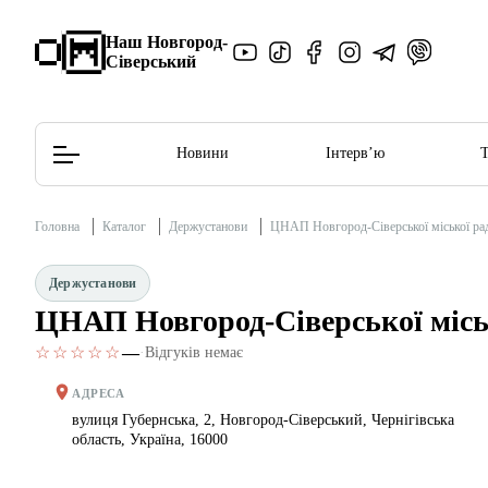
Наш Новгород-
Сіверський
Новини
Інтерв’ю
Головна
Каталог
Держустанови
ЦНАП Новгород-Сіверської міської ра
Редакційна політика
Етичний кодекс
Держустанови
ЦНАП Новгород-Сіверської місь
☆☆☆☆☆
—
·
Відгуків немає
АДРЕСА
вулиця Губернська, 2, Новгород-Сіверський, Чернігівська
область, Україна, 16000