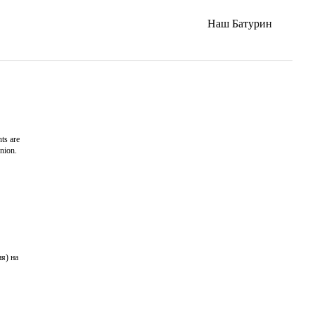
Наш Батурин
ts are
nion.
я) на