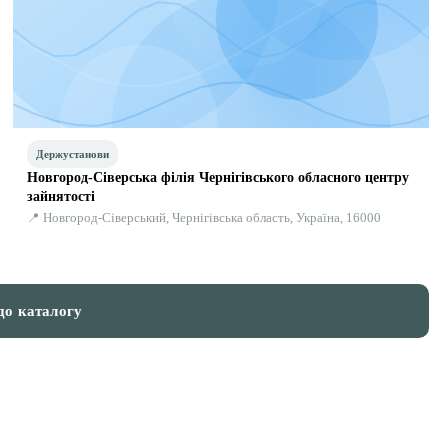
Держустанови
Новгород-Сіверська філія Чернігівського обласного центру
зайнятості
📍 Новгород-Сіверський, Чернігівська область, Україна, 16000
до каталогу