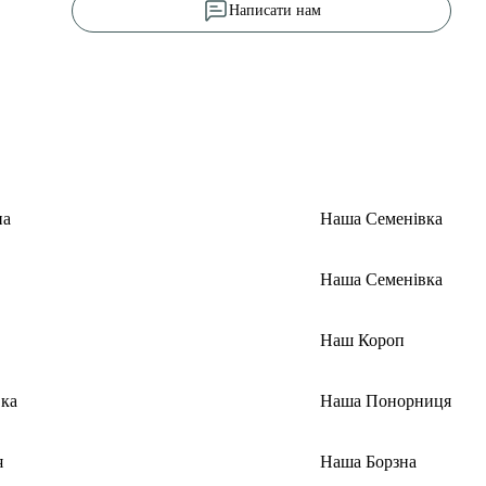
Написати нам
на
Наша Семенівка
Наша Семенівка
Наш Короп
ка
Наша Понорниця
я
Наша Борзна