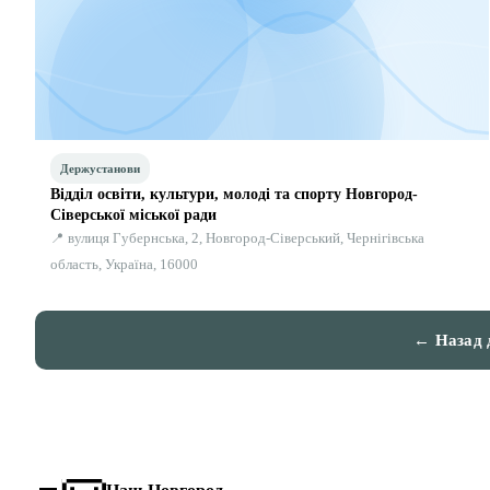
Держустанови
Відділ освіти, культури, молоді та спорту Новгород-
Сіверської міської ради
📍 вулиця Губернська, 2, Новгород-Сіверський, Чернігівська
область, Україна, 16000
← Назад 