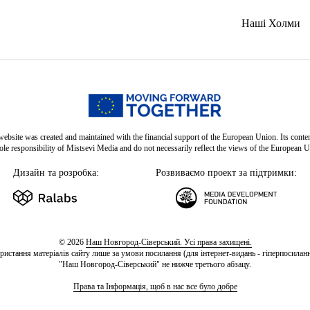
Наші Холми
website was created and maintained with the financial support of the European Union. Its conten
sole responsibility of Mistsevi Media and do not necessarily reflect the views of the European U
Дизайн та розробка:
Розвиваємо проект за підтримки:
© 2026
Наш Новгород-Сіверський. Усі права захищені.
ристання матеріалів сайту лише за умови посилання (для інтернет-видань - гіперпосиланн
"Наш Новгород-Сіверський" не нижче третього абзацу.
Права та Інформація, щоб в нас все було добре