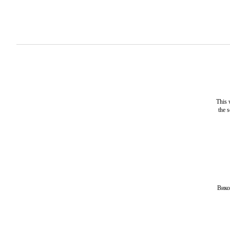
This 
the 
Вико