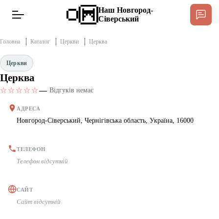
Наш Новгород-
Сіверський
Головна
Каталог
Церкви
Церква
Церкви
Церква
Новини
☆☆☆☆☆
—
·
Відгуків немає
Інтерв’ю
АДРЕСА
Новгород-Сіверський, Чернігівська область, Україна, 16000
Тексти
ТЕЛЕФОН
Публікації
Телефон відсутній
Довідник
САЙТ
Сайт відсутній
Редакційна політика