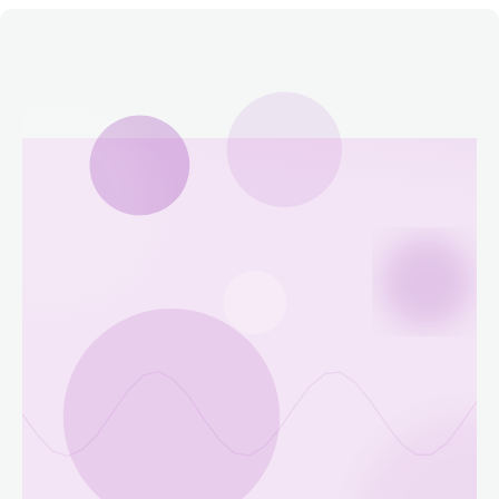
Етичний кодекс
Рекламні прайси
Про нас
Бюджет
Тендери
Контакти