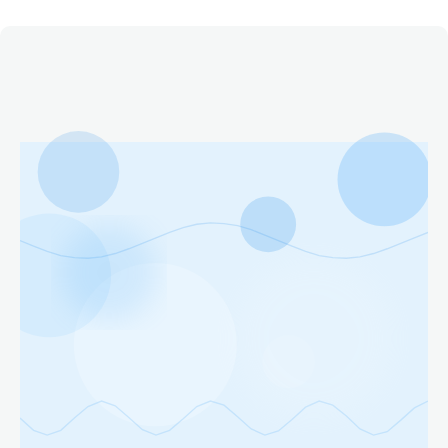
Етичний кодекс
Рекламні прайси
Про нас
Бюджет
Тендери
Контакти