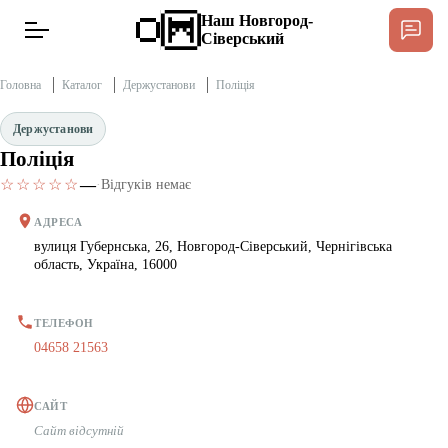
Наш Новгород-
Сіверський
Головна
Каталог
Держустанови
Поліція
Держустанови
Поліція
Новини
☆☆☆☆☆
—
·
Відгуків немає
Інтерв’ю
АДРЕСА
вулиця Губернська, 26, Новгород-Сіверський, Чернігівська
область, Україна, 16000
Тексти
Публікації
ТЕЛЕФОН
04658 21563
Довідник
САЙТ
Сайт відсутній
Редакційна політика