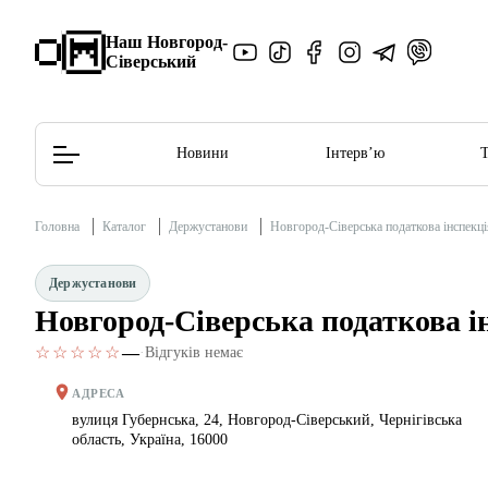
Наш Новгород-
Сіверський
Новини
Інтерв’ю
Головна
Каталог
Держустанови
Новгород-Сіверська податкова інспекці
Редакційна політика
Етичний кодекс
Держустанови
Новгород-Сіверська податкова і
☆☆☆☆☆
—
·
Відгуків немає
АДРЕСА
вулиця Губернська, 24, Новгород-Сіверський, Чернігівська
область, Україна, 16000