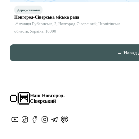
Держустанови
Новгород-Сіверська міська рада
📍 вулиця Губернська, 2, Новгород-Сіверський, Чернігівська
область, Україна, 16000
← Назад 
Наш Новгород-
Сіверський