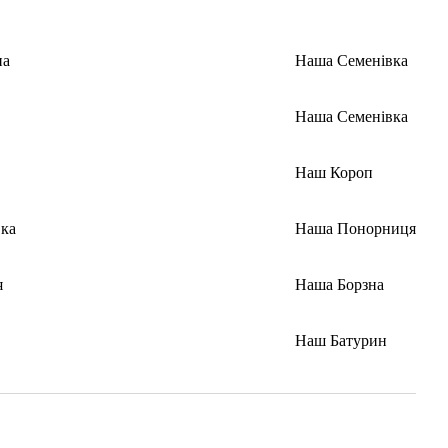
на
Наша Семенівка
Наша Семенівка
Наш Короп
ка
Наша Понорниця
я
Наша Борзна
Наш Батурин