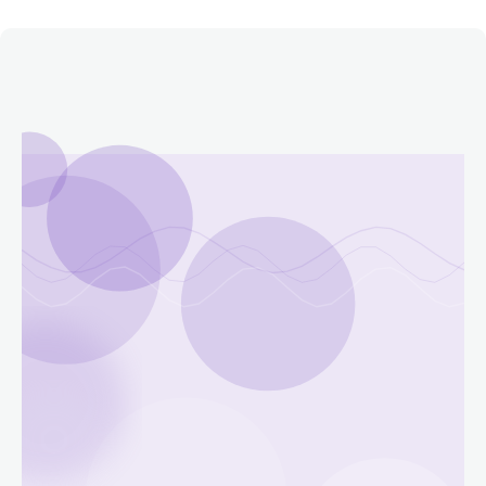
Етичний кодекс
Рекламні прайси
Про нас
Бюджет
Тендери
Контакти