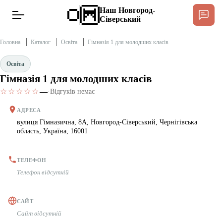
Наш Новгород-
Сіверський
Головна
Каталог
Освіта
Гімназія 1 для молодших класів
Освіта
Гімназія 1 для молодших класів
Новини
☆☆☆☆☆
—
·
Відгуків немає
Інтерв’ю
АДРЕСА
вулиця Гімназична, 8А, Новгород-Сіверський, Чернігівська
область, Україна, 16001
Тексти
Публікації
ТЕЛЕФОН
Телефон відсутній
Довідник
САЙТ
Сайт відсутній
Редакційна політика