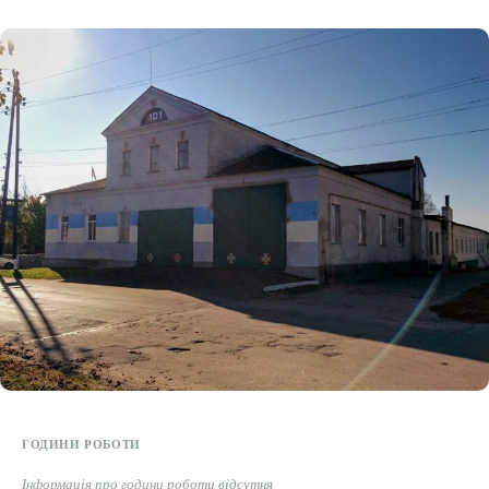
Етичний кодекс
Рекламні прайси
Про нас
Бюджет
Тендери
Контакти
ГОДИНИ РОБОТИ
Інформація про години роботи відсутня