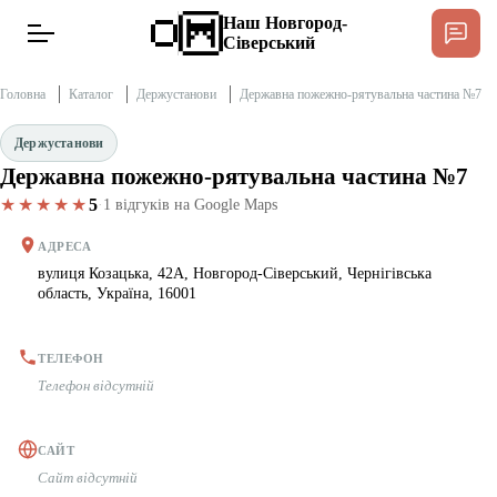
Наш Новгород-
Сіверський
Головна
Каталог
Держустанови
Державна пожежно-рятувальна частина №7
Держустанови
Державна пожежно-рятувальна частина №7
Новини
★★★★★
5
·
1 відгуків на Google Maps
Інтерв’ю
АДРЕСА
вулиця Козацька, 42А, Новгород-Сіверський, Чернігівська
область, Україна, 16001
Тексти
Публікації
ТЕЛЕФОН
Телефон відсутній
Довідник
САЙТ
Сайт відсутній
Редакційна політика