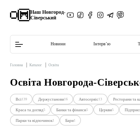
Наш Новгород-
Сіверський
Новини
Інтерв’ю
Головна
Каталог
Освіта
Редакційна політика
Етичний кодекс
Освіта Новгорода-Сіверськ
Всі
Держустанови
Автосервіс
Ресторани та к
139
16
13
Краса та догляд
Банки та фінанси
Церкви
Підприє
5
5
5
Парки та відпочинок
Бари
1
1