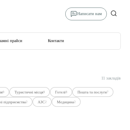
Написати нам
ламні прайси
Контакти
11 закладів
ля
Туристичні місця
Готелі
Пошта та послуги
9
9
8
7
і підприємства
АЗС
Медицина
2
2
2