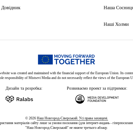
Довідник
Наша Сосниц
Наші Холми
website was created and maintained with the financial support of the European Union. Its conten
sole responsibility of Mistsevi Media and do not necessarily reflect the views of the European U
Дизайн та розробка:
Розвиваємо проект за підтримки:
© 2026
Наш Новгород-Сіверський. Усі права захищені.
ристання матеріалів сайту лише за умови посилання (для інтернет-видань - гіперпосиланн
"Наш Новгород-Сіверський" не нижче третього абзацу.