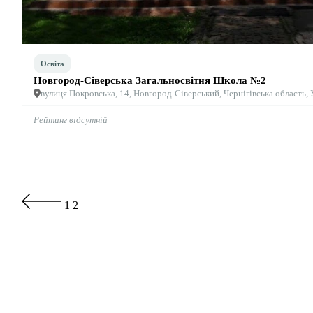
Освіта
Новгород-Сіверська Загальносвітня Школа №2
вулиця Покровська, 14, Новгород-Сіверський, Чернігівська область, 
Рейтинг відсутній
Навігація
Сторінка
Сторінка
1
2
по
сторінках