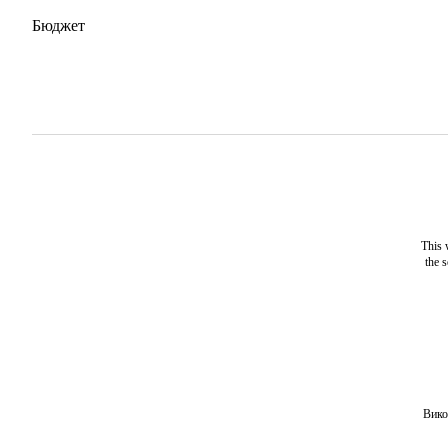
Бюджет
This 
the 
Вико