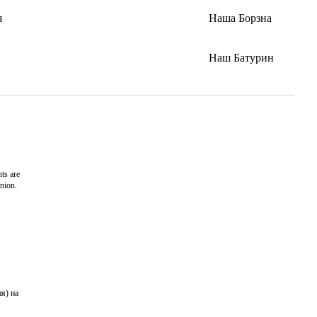
я
Наша Борзна
Наш Батурин
ts are
nion.
я) на