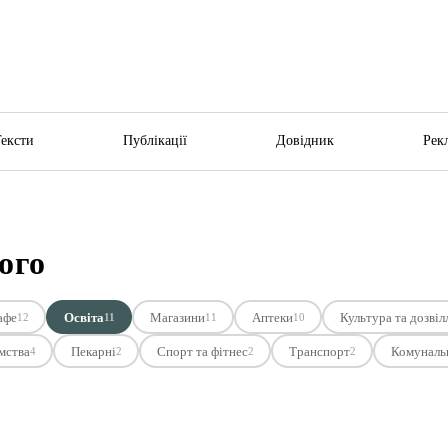
Тексти
Публікації
Довідник
Рек
ого
афе
Освіта
Магазини
Аптеки
Культура та дозвіл
12
11
11
10
мства
Пекарні
Спорт та фітнес
Транспорт
Комунальн
4
2
2
2