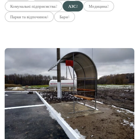
Комунальні підприємства
АЗС
Медицина
2
2
2
Етичний кодекс
Парки та відпочинок
Бари
1
1
Рекламні прайси
Про нас
Бюджет
Тендери
Контакти