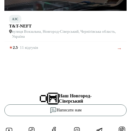
АЗС
T&T-NEFT
вулиця Вокзальна, Новгород-Сіверський, Чернігівська область,
Україна
→
★
2.5
· 11 відгуків
Наш Новгород-
Сіверський
Написати нам