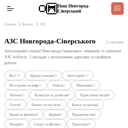
Наш Новгород-
Сіверський
Головна
Каталог
АЗС
АЗС Новгорода-Сіверського
2 закладів
Новини
Автозаправні станції Новгорода-Сіверського: мережеві та приватні
АЗС поблизу. 2 закладів з актуальними адресами та графіком
Інтерв’ю
роботи.
Всі
Держустанови
Автосервіс
139
16
13
Тексти
Ресторани та кафе
Освіта
Магазини
12
11
11
Публікації
Аптеки
Культура та дозвілля
Туристичні місця
10
9
9
Готелі
Пошта та послуги
Краса та догляд
8
7
5
Довідник
Банки та фінанси
Церкви
Підприємства
5
5
4
Пекарні
Спорт та фітнес
Транспорт
Редакційна політика
2
2
2